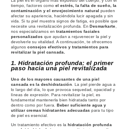
La piel es el órgano más expuesto del cuerpo, y con el
tiempo, factores como
el estrés, la falta de sueño, la
contaminación y el envejecimiento natural
pueden
afectar su apariencia, haciéndola lucir apagada y sin
vida. Si tu piel muestra signos de fatiga, es posible que
necesite una revitalización profunda. En
Desmarkarte
,
nos especializamos en
tratamientos faciales
personalizados
que ayudan a rejuvenecer la piel y
devolverle su vitalidad. A continuación, te ofrecemos
algunos
consejos efectivos y tratamientos para
revitalizar la piel cansada.
1. Hidratación profunda: el primer
paso hacia una piel revitalizada
Uno de los mayores causantes de una piel
cansada es la deshidratación
. La piel pierde agua a
lo largo del día, lo que provoca sequedad, opacidad y
líneas de expresión. Para revitalizar la piel, es
fundamental mantenerla bien hidratada tanto por
dentro como por fuera.
Beber suficiente agua y
utilizar cremas hidratantes adecuadas
para tu tipo
de piel es esencial.
Un tratamiento efectivo es la
hidratación profunda