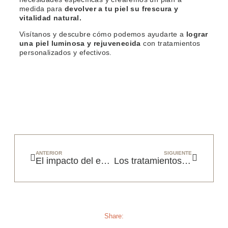
medida para
devolver a tu piel su frescura y
vitalidad natural.
Visítanos y descubre cómo podemos ayudarte a
lograr
una piel luminosa y rejuvenecida
con tratamientos
personalizados y efectivos.
ANTERIOR
SIGUIENTE
El impacto del estrés en tu piel
Los tratamientos más populares para novias y cómo elegir el adecuado
Share: