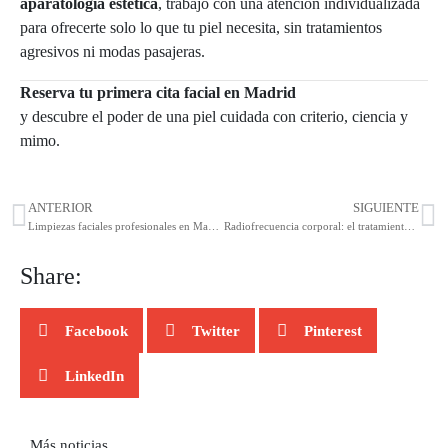
aparatología estética
, trabajo con una atención individualizada
para ofrecerte solo lo que tu piel necesita, sin tratamientos
agresivos ni modas pasajeras.
Reserva tu primera cita facial en Madrid
y descubre el poder de una piel cuidada con criterio, ciencia y
mimo.
ANTERIOR
SIGUIENTE
Limpiezas faciales profesionales en Madrid: mucho más que belleza
Radiofrecuencia corporal: el tratamiento reafirmante y reductor que triunfa en Madrid
Share:
Facebook
Twitter
Pinterest
LinkedIn
Más noticias