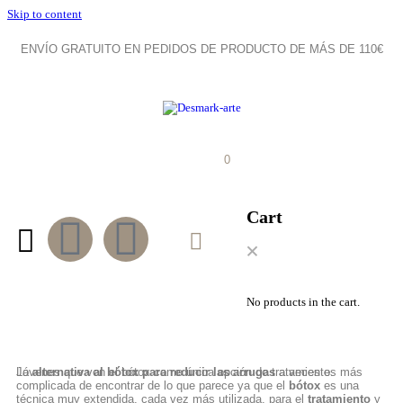
Skip to content
ENVÍO GRATUITO EN PEDIDOS DE PRODUCTO DE MÁS DE 110€
0
Cart
No products in the cart.
La
Jóvenes que ven el bótox como única opción de tratamiento.
alternativa al bótox para reducir las arrugas
a veces es más
complicada de encontrar de lo que parece ya que el
bótox
es una
técnica muy extendida, cada vez más utilizada, para el
tratamiento
y