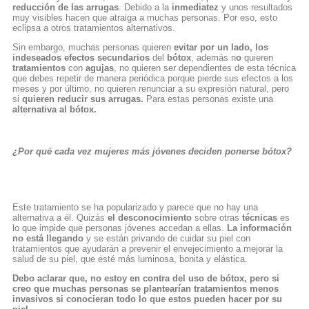
reducción de las arrugas
. Debido a la
inmediatez
y unos resultados
muy visibles hacen que atraiga a muchas personas. Por eso, esto
eclipsa a otros tratamientos alternativos.
Sin embargo, muchas personas quieren
evitar por un lado, los
indeseados efectos secundarios
del
bótox
, además n
o
quieren
tratamientos
con
agujas
, no quieren ser dependientes de esta técnica
que debes repetir de manera periódica porque pierde sus efectos a los
meses y por último, no quieren renunciar a su expresión natural, pero
si
quieren reducir sus arrugas.
Para estas personas existe una
alternativa al bótox.
¿Por qué cada vez mujeres más jóvenes deciden ponerse bótox?
Este tratamiento se ha popularizado y parece que no hay una
alternativa a él. Quizás
el desconocimiento
sobre otras
técnicas
es
lo que impide que personas jóvenes accedan a ellas.
La información
no está llegando
y se están privando de cuidar su piel con
tratamientos que ayudarán a prevenir el envejecimiento a mejorar la
salud de su piel, que esté más luminosa, bonita y elástica.
Debo aclarar que, no estoy en contra del uso de bótox, pero si
creo que muchas personas se plantearían tratamientos menos
invasivos si conocieran todo lo que estos pueden hacer por su