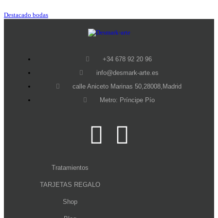
Destacado bodas
+34 678 92 20 96
info@desmark-arte.es
calle Aniceto Marinas 50,28008,Madrid
Metro: Príncipe Pío
Tratamientos
TARJETAS REGALO
Shop