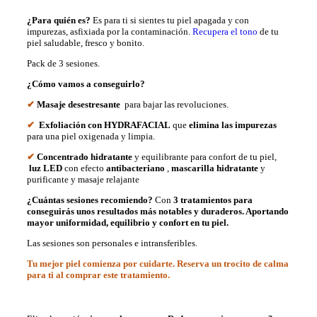
¿Para quién es?
Es para ti si sientes tu piel apagada y con
impurezas, asfixiada por la contaminación.
Recupera el tono
de tu
piel saludable, fresco y bonito.
Pack de 3 sesiones.
¿Cómo vamos a conseguirlo?
✔
Masaje desestresante
para bajar las revoluciones.
✔
Exfoliación con HYDRAFACIAL
que
elimina las impurezas
para una piel oxigenada y limpia.
✔
Concentrado hidratante
y equilibrante para confort de tu piel,
luz LED
con efecto
antibacteriano
,
mascarilla hidratante
y
purificante y masaje relajante
¿Cuántas sesiones recomiendo?
Con
3 tratamientos para
conseguirás unos resultados más notables y duraderos. Aportando
mayor uniformidad, equilibrio y confort en tu piel.
Las sesiones son personales e intransferibles.
Tu mejor piel comienza por cuidarte. Reserva un trocito de calma
para ti al comprar este tratamiento.