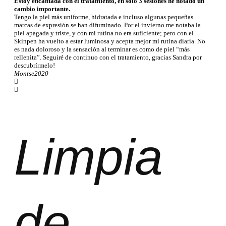
Estoy encantada con el tratamiento, en solo 3 sesiones he notado un
cambio importante.
Tengo la piel más uniforme, hidratada e incluso algunas pequeñas
marcas de expresión se han difuminado. Por el invierno me notaba la
piel apagada y triste, y con mi rutina no era suficiente; pero con el
Skinpen ha vuelto a estar luminosa y acepta mejor mi rutina diaria. No
es nada doloroso y la sensación al terminar es como de piel “más
rellenita”. Seguiré de continuo con el tratamiento, gracias Sandra por
descubrírmelo!
Montse
2020
Limpia
de