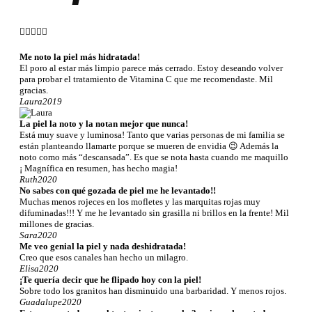





Me noto la piel más hidratada!
El poro al estar más limpio parece más cerrado. Estoy deseando volver
para probar el tratamiento de Vitamina C que me recomendaste. Mil
gracias.
Laura
2019
La piel la noto y la notan mejor que nunca!
Está muy suave y luminosa! Tanto que varias personas de mi familia se
están planteando llamarte porque se mueren de envidia 😉 Además la
noto como más “descansada”. Es que se nota hasta cuando me maquillo
¡ Magnífica en resumen, has hecho magia!
Ruth
2020
No sabes con qué gozada de piel me he levantado!!
Muchas menos rojeces en los mofletes y las marquitas rojas muy
difuminadas!!! Y me he levantado sin grasilla ni brillos en la frente! Mil
millones de gracias.
Sara
2020
Me veo genial la piel y nada deshidratada!
Creo que esos canales han hecho un milagro.
Elisa
2020
¡Te quería decir que he flipado hoy con la piel!
Sobre todo los granitos han disminuido una barbaridad. Y menos rojos.
Guadalupe
2020