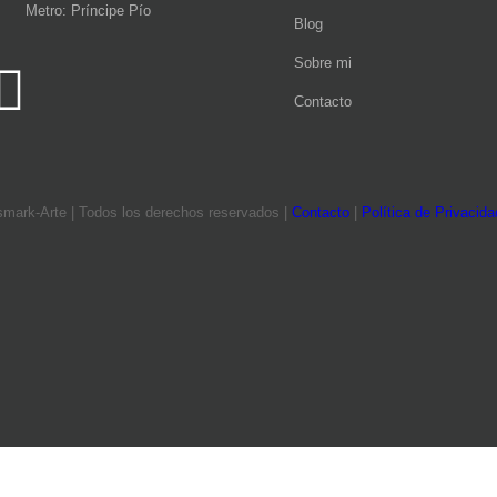
Metro: Príncipe Pío
Blog
Sobre mi
Contacto
mark-Arte | Todos los derechos reservados |
Contacto
|
Política de Privacid