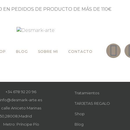
O EN PEDIDOS DE PRODUCTO DE MÁS DE 110€
HOP
BLOG
SOBRE MI
CONTACTO
+34 678 92 20 96
Tratamientos
info@desmark-arte.es
TARJETAS REGALO
calle Aniceto Marinas
Shop
50,28008,Madrid
Metro: Príncipe Pío
Blog