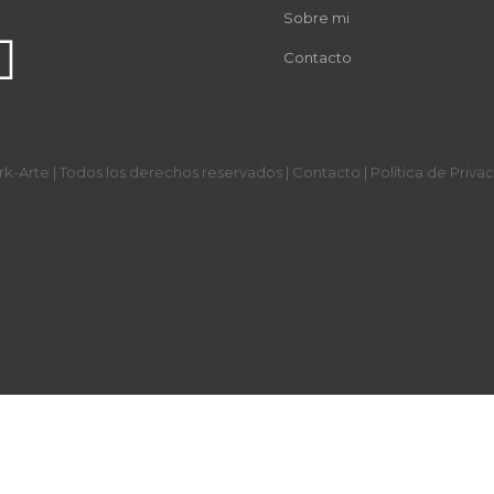
Sobre mi
Contacto
-Arte | Todos los derechos reservados |
Contacto
|
Política de Priva