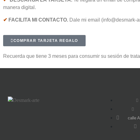
manera digital.
✔
FACILITA MI CONTACTO.
Dale mi email (info@desmark-ar
COMPRAR TARJETA REGALO
Recuerda que tiene 3 meses para consumir su sesión de tratam
calle 