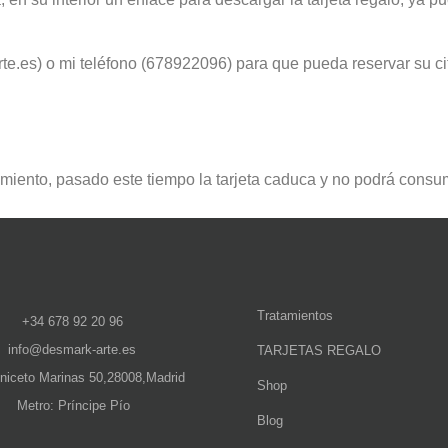
te.es) o mi teléfono (678922096) para que pueda reservar su c
iento, pasado este tiempo la tarjeta caduca y no podrá consum
Tratamientos
+34 678 92 20 96
info@desmark-arte.es
TARJETAS REGALO
Aniceto Marinas 50,28008,Madrid
Shop
Metro: Príncipe Pío
Blog