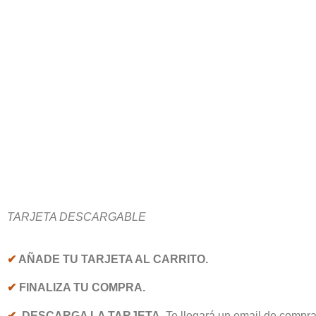
TARJETA DESCARGABLE
✔
AÑADE TU TARJETA AL CARRITO.
✔
FINALIZA TU COMPRA.
✔
DESCARGA LA TARJETA.
Te llegará un email de compra,