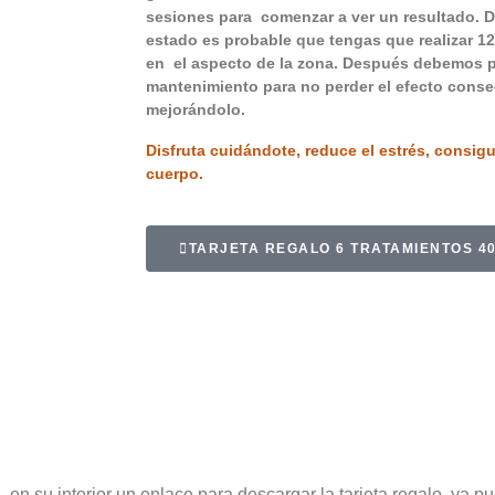
sesiones para comenzar a ver un resultado. 
estado es probable que tengas que realizar 
en el aspecto de la zona. Después debemos p
mantenimiento para no perder el efecto conse
mejorándolo.
Disfruta cuidándote, reduce el estrés, consigu
cuerpo.
TARJETA REGALO 6 TRATAMIENTOS 405€
 en su interior un enlace para descargar la tarjeta regalo, ya p