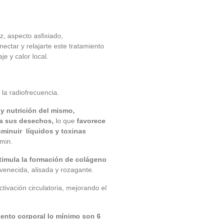
z, aspecto asfixiado,
ectar y relajarte este tratamiento
e y calor local.
la radiofrecuencia.
y nutrición del mismo,
ra sus desechos,
lo que
favorece
sminuir líquidos y toxinas
0min.
stimula la formación de colágeno
uvenecida, alisada y rozagante.
tivación circulatoria, mejorando el
ento corporal lo mínimo son 6