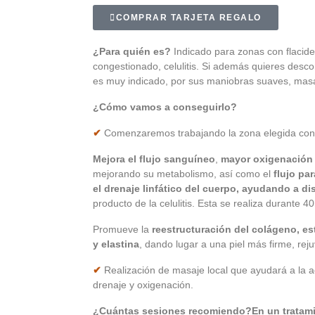
COMPRAR TARJETA REGALO
¿Para quién es?
Indicado para zonas con flacide
congestionado, celulitis. Si además quieres descon
es muy indicado, por sus maniobras suaves, masaj
¿Cómo vamos a conseguirlo?
✔
Comenzaremos trabajando la zona elegida con 
Mejora el flujo sanguíneo
,
mayor oxigenación 
mejorando su metabolismo, así como el
flujo pa
el drenaje linfático del cuerpo, ayudando a di
producto de la celulitis. Esta se realiza durante 4
Promueve la
reestructuración del colágeno, e
y elastina
, dando lugar a una piel más firme, rej
✔
Realización de masaje local que ayudará a la ac
drenaje y oxigenación.
¿Cuántas sesiones recomiendo?En un tratami