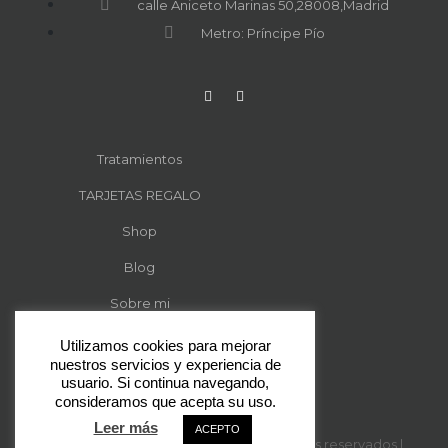
calle Aniceto Marinas 50,28008,Madrid
Metro: Príncipe Pío
Tratamientos
TARJETAS REGALO
Shop
Blog
Sobre mi
Contacto
Utilizamos cookies para mejorar
nuestros servicios y experiencia de
usuario. Si continua navegando,
consideramos que acepta su uso.
Leer más
ACEPTO
© 2024 Desmark-Arte | Todos los derechos reservados |