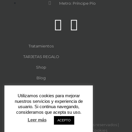
Metro: Príncipe Pío
Tratamientos
TARJETAS REGALO
Shop
Blog
Sobre mi
Utilizamos cookies para mejorar
Contacto
nuestros servicios y experiencia de
usuario. Si continua navegando,
consideramos que acepta su uso.
Leer más
ACEPTO
© 2024 Desmark-Arte | Todos los derechos reservados |
Contacto
|
Política de Privacidad y Cookies