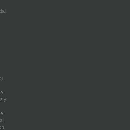
ial
al
de
ez y
de
al
on