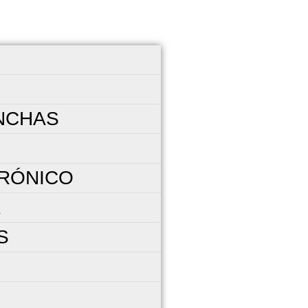
ANCHAS
URÓNICO
A
S