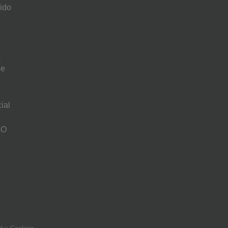
cido
a
de
ial
LO