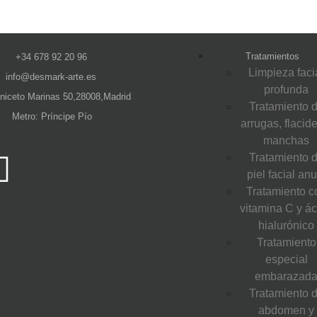
Tratamientos
+34 678 92 20 96
Limpieza faci
info@desmark-arte.es
profunda
Aniceto Marinas 50,28008,Madrid
Tratamiento 
Metro: Príncipe Pío
arrugas, flacid
manchas
Tratamiento 
piel facial anu
Tratamiento c
vitamina C y á
hialurónico
Tratamiento
especial
embarazad
Tratamiento 
abdomen y