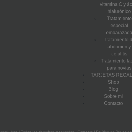
vitamina C y á
hialurónico
Tratamiento
especial
embarazad
Tratamiento 
abdomen y
celulitis
Tratamiento fac
para novias
TARJETAS REGA
Shop
Blog
Sobre mi
Contacto