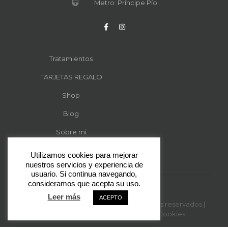
Metro: Príncipe Pío
Tratamientos
TARJETAS REGALO
Shop
Blog
Sobre mi
Contacto
Utilizamos cookies para mejorar
nuestros servicios y experiencia de
usuario. Si continua navegando,
consideramos que acepta su uso.
Leer más
ACEPTO
© 2024 Desmark-Arte | Todos los derechos reservados |
Contacto
|
Política de Privacidad y Cookies