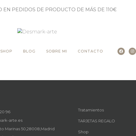
O EN PEDIDOS DE PRODUCTO DE MÁS DE 110€
SHOP
BLOG
SOBRE MI
CONTACTO
Tratamientos
 20 96
ark-arte.es
TARJETAS REGALO
eto Marinas 50,28008,Madrid
Shop