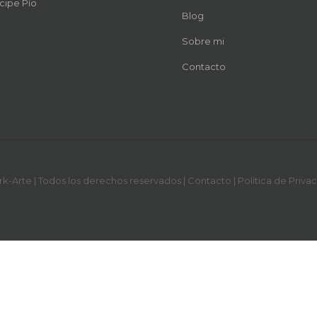
cipe Pío
Blog
Sobre mi
Contacto
-Arte | Todos los derechos reservados |
Contacto
|
Política de Priva