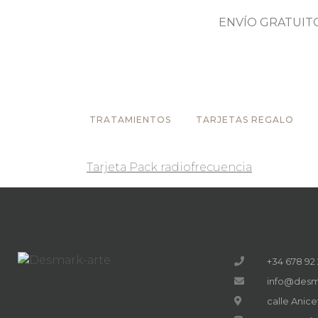
ENVÍO GRATUIT
TRATAMIENTOS
TARJETAS REGALO
Tarjeta Pack radiofrecuencia
+34 678 92
info@desm
calle Anic