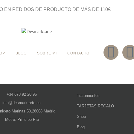
O EN PEDIDOS DE PRODUCTO DE MÁS DE 110€
OP
BLOG
SOBRE MI
CONTACTO
+34 678 92 20 96
Tratamientos
info@desmark-arte.es
TARJETAS REGALO
Aniceto Marinas 50,28008,Madrid
Shop
Metro: Príncipe Pío
Blog